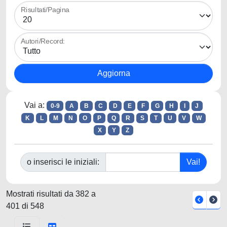
Risultati/Pagina
Autori/Record:
Vai a:
0-9
A
B
C
D
E
F
G
H
I
J
K
L
M
N
O
P
Q
R
S
T
U
V
W
X
Y
Z
o inserisci le iniziali:
Mostrati risultati da 382 a
401 di 548