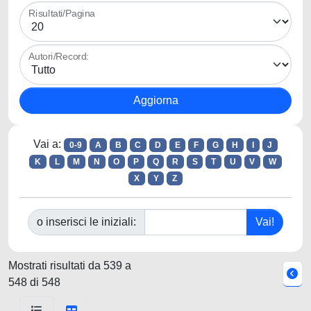
Risultati/Pagina
Autori/Record:
Vai a:
0-9
A
B
C
D
E
F
G
H
I
J
K
L
M
N
O
P
Q
R
S
T
U
V
W
X
Y
Z
o inserisci le iniziali:
Mostrati risultati da 539 a
548 di 548