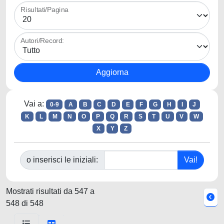
Risultati/Pagina
Autori/Record:
Vai a:
0-9
A
B
C
D
E
F
G
H
I
J
K
L
M
N
O
P
Q
R
S
T
U
V
W
X
Y
Z
o inserisci le iniziali:
Mostrati risultati da 547 a
548 di 548