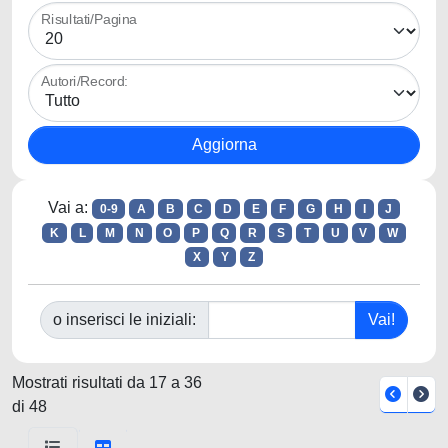
Risultati/Pagina
Autori/Record:
Vai a:
0-9
A
B
C
D
E
F
G
H
I
J
K
L
M
N
O
P
Q
R
S
T
U
V
W
X
Y
Z
o inserisci le iniziali:
Mostrati risultati da 17 a 36
di 48