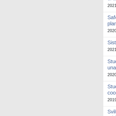
202
Saf
pla
202
Sis
202
Stu
una
202
Stu
coo
201
Svi