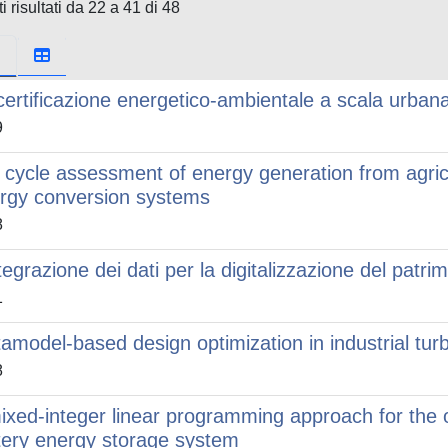
i risultati da 22 a 41 di 48
certificazione energetico-ambientale a scala urbana.
9
e cycle assessment of energy generation from agric
rgy conversion systems
8
ntegrazione dei dati per la digitalizzazione del patr
1
amodel-based design optimization in industrial tu
8
ixed-integer linear programming approach for the op
tery energy storage system