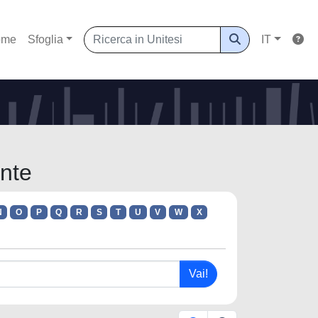
ome
Sfoglia
IT
ente
N
O
P
Q
R
S
T
U
V
W
X