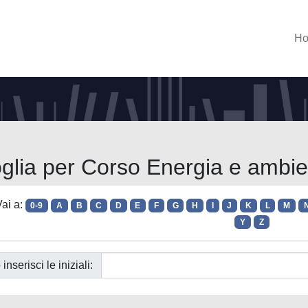
H
glia per Corso Energia e ambi
ai a:
0-9
A
B
C
D
E
F
G
H
I
J
K
L
M
Y
Z
 inserisci le iniziali: