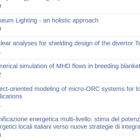
0
eum Lighting - an holistic approach
9
lear analyses for shielding design of the divertor T
1
erical simulation of MHD flows in breeding blank
2
ect-oriented modeling of micro-ORC systems for l
lications
1
ificazione energetica multi-livello: stima del potenzia
rgetici locali italiani verso nuove strategie di integr
8