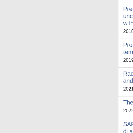
Pre
unc
wit
201
Pro
tem
201
Rad
and
202
The
202
SAF
di 