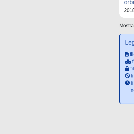
orb
201
Mostrat
Leg
fi
f
fi
fi
f
ne