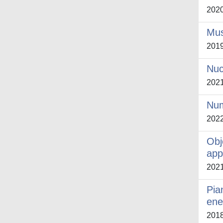
202
Mus
201
Nuc
202
Num
202
Obj
app
202
Pian
ene
201