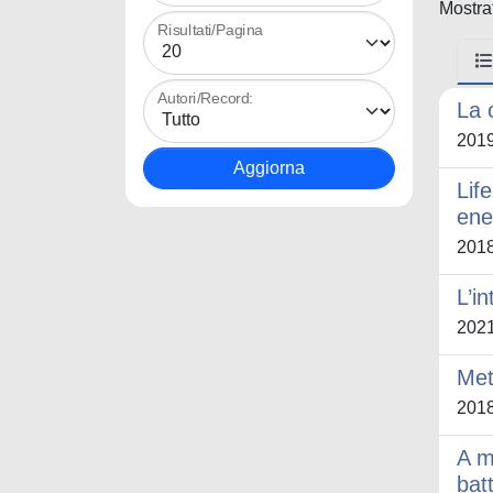
Mostrat
Risultati/Pagina
Autori/Record:
La 
201
Lif
ene
201
L’i
202
Met
201
A m
bat