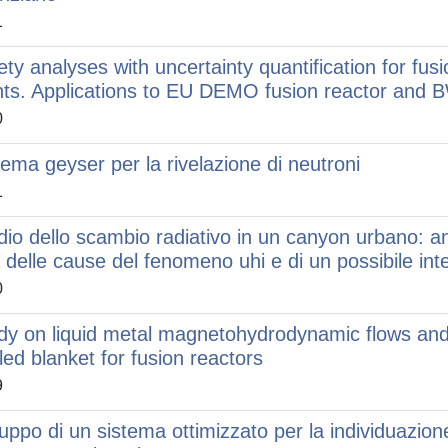
1
ety analyses with uncertainty quantification for fus
nts. Applications to EU DEMO fusion reactor and
0
tema geyser per la rivelazione di neutroni
1
dio dello scambio radiativo in un canyon urbano: ana
 delle cause del fenomeno uhi e di un possibile int
0
dy on liquid metal magnetohydrodynamic flows and 
led blanket for fusion reactors
9
luppo di un sistema ottimizzato per la individuazione 