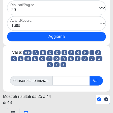
Risultati/Pagina
Autori/Record:
Vai a:
0-9
A
B
C
D
E
F
G
H
I
J
K
L
M
N
O
P
Q
R
S
T
U
V
W
X
Y
Z
o inserisci le iniziali:
Mostrati risultati da 25 a 44
di 48