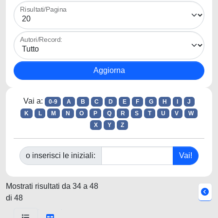
Risultati/Pagina
Autori/Record:
Vai a:
0-9
A
B
C
D
E
F
G
H
I
J
K
L
M
N
O
P
Q
R
S
T
U
V
W
X
Y
Z
o inserisci le iniziali:
Mostrati risultati da 34 a 48
di 48