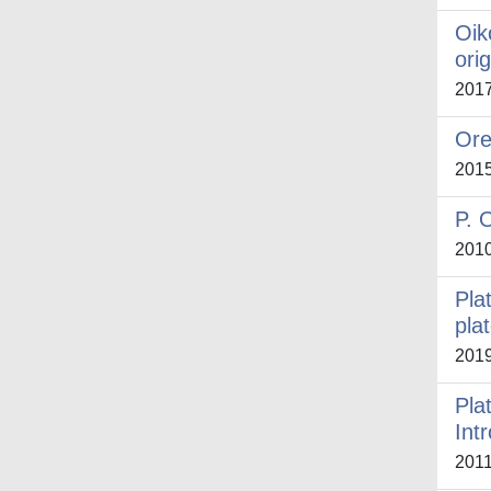
Oik
orig
201
Ore
201
P. 
201
Plat
pla
201
Pla
Int
201