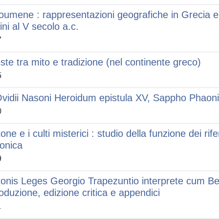
oumene : rappresentazioni geografiche in Grecia e 
ini al V secolo a.c.
7
ste tra mito e tradizione (nel continente greco)
5
Ovidii Nasoni Heroidum epistula XV, Sappho Phaoni
0
one e i culti misterici : studio della funzione dei rif
tonica
9
tonis Leges Georgio Trapezuntio interprete cum Be
roduzione, edizione critica e appendici
1