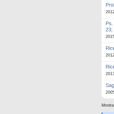
Pro
201
Ps.
23;
201
Ric
201
Ric
201
Sag
200
Mostrat