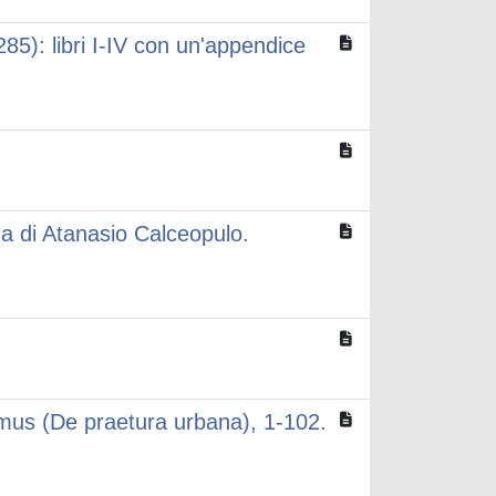
85): libri I-IV con un'appendice
na di Atanasio Calceopulo.
rimus (De praetura urbana), 1-102.