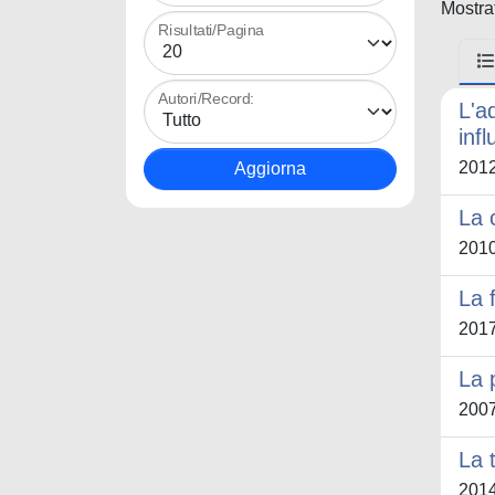
Mostrat
Risultati/Pagina
Autori/Record:
L'a
infl
201
La 
201
La 
201
La 
200
La 
201