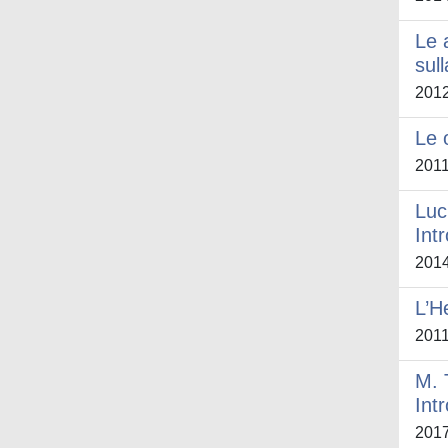
Le 
sul
201
Le 
201
Luc
Int
201
L’H
201
M. 
Int
201