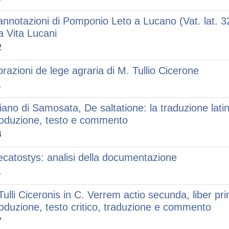
annotazioni di Pomponio Leto a Lucano (Vat. lat. 32
la Vita Lucani
2
orazioni de lege agraria di M. Tullio Cicerone
1
iano di Samosata, De saltatione: la traduzione lati
roduzione, testo e commento
4
ecatostys: analisi della documentazione
1
Tulli Ciceronis in C. Verrem actio secunda, liber p
roduzione, testo critico, traduzione e commento
7