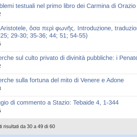
blemi testuali nel primo libro dei Carmina di Orazio
2
 Aristotele, ὅσα περὶ φωνῆς. Introduzione, traduzi
 25; 29-30; 35-36; 44; 51; 54-55)
5
erche sul culto privato di divinità pubbliche: i Penat
2
erche sulla fortuna del mito di Venere e Adone
3
gio di commento a Stazio: Tebaide 4, 1-344
5
i risultati da 30 a 49 di 60