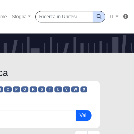
ome
Sfoglia
IT
ca
N
O
P
Q
R
S
T
U
V
W
X