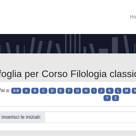
H
foglia per Corso Filologia classi
ai a:
0-9
A
B
C
D
E
F
G
H
I
J
K
L
M
Y
Z
 inserisci le iniziali: