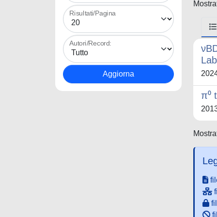
Mostrat
Risultati/Pagina
Autori/Record:
νBD
Lab
202
π⁰ 
201
Mostrat
Leg
fi
f
fi
fi