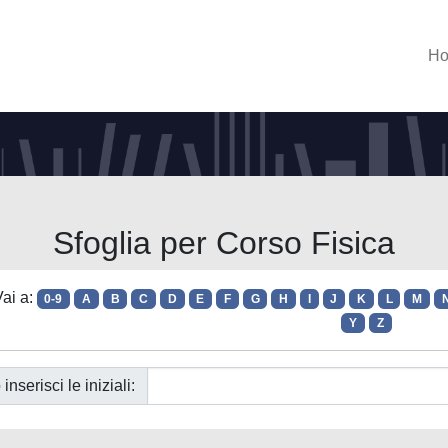
H
Sfoglia per Corso Fisica
ai a:
0-9
A
B
C
D
E
F
G
H
I
J
K
L
M
Y
Z
 inserisci le iniziali: