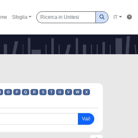
ome
Sfoglia
IT
N
O
P
Q
R
S
T
U
V
W
X