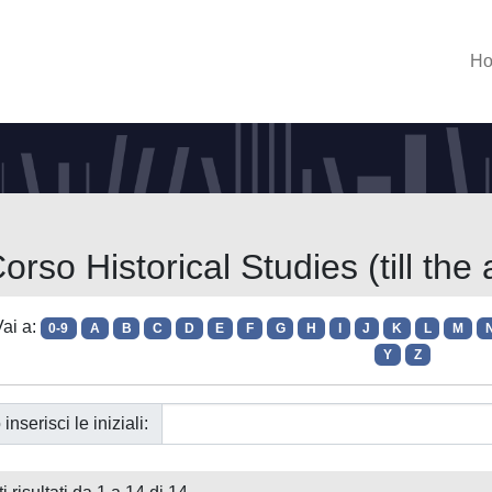
H
orso Historical Studies (till the
ai a:
0-9
A
B
C
D
E
F
G
H
I
J
K
L
M
Y
Z
 inserisci le iniziali: