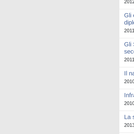
201
Gli
dip
201
Gli
sec
201
Il 
201
Inf
201
La 
201