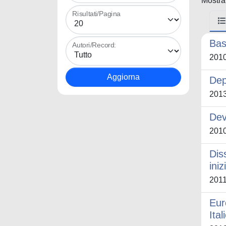
Mostrat
Risultati/Pagina
Bas
Autori/Record:
201
Depo
201
Dev
201
Dis
ini
201
Eur
Ita