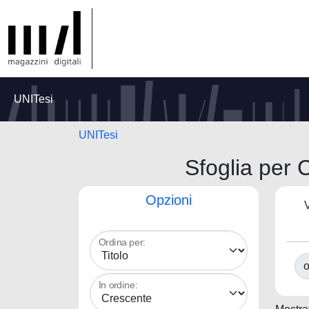
UNITesi
UNITesi
Sfoglia per C
Opzioni
V
Ordina per:
o
In ordine: