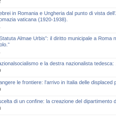
2
 ebrei in Romania e Ungheria dal punto di vista del
lomazia vaticana (1920-1938).
1
 Statuta Almae Urbis": il diritto municipale a Rom
olo."
1
nazionalsocialismo e la destra nazionalista tedesca
0
rangere le frontiere: l'arrivo in Italia delle displa
0
scelta di un confine: la creazione del dipartimento d
3