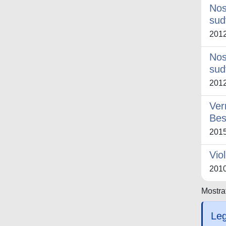
Nos
sud
201
Nos
sud
201
Ver
Bes
201
Vio
201
Mostrat
Leg