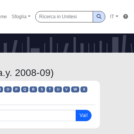
ome
Sfoglia
IT
 a.y. 2008-09)
N
O
P
Q
R
S
T
U
V
W
X