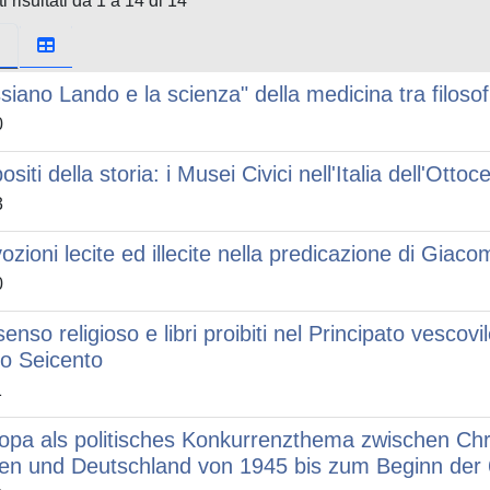
i risultati da 1 a 14 di 14
siano Lando e la scienza" della medicina tra filosof
0
siti della storia: i Musei Civici nell'Italia dell'Ottoc
3
ozioni lecite ed illecite nella predicazione di Giac
0
senso religioso e libri proibiti nel Principato vescov
zio Seicento
1
opa als politisches Konkurrenzthema zwischen Chr
lien und Deutschland von 1945 bis zum Beginn der