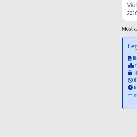
Vio
201
Mostrat
Leg
fi
f
fi
fi
f
ne