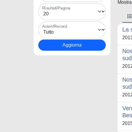
Mostrat
Risultati/Pagina
Autori/Record:
La 
201
Nos
sud
201
Nos
sud
201
Ver
Bes
201