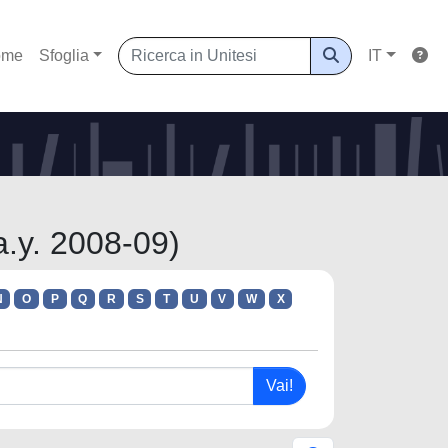
ome
Sfoglia
IT
 a.y. 2008-09)
N
O
P
Q
R
S
T
U
V
W
X