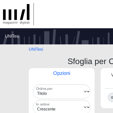
UNITesi
UNITesi
Sfoglia per C
Opzioni
V
Ordina per:
o
In ordine: