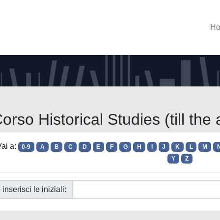
H
orso Historical Studies (till the
ai a:
0-9
A
B
C
D
E
F
G
H
I
J
K
L
M
Y
Z
 inserisci le iniziali: