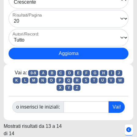
Risultati/Pagina
Autori/Record:
Vai a:
0-9
A
B
C
D
E
F
G
H
I
J
K
L
M
N
O
P
Q
R
S
T
U
V
W
X
Y
Z
o inserisci le iniziali:
Mostrati risultati da 13 a 14
di 14