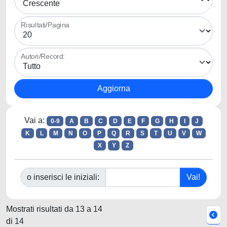
Risultati/Pagina
Autori/Record:
Vai a:
0-9
A
B
C
D
E
F
G
H
I
J
K
L
M
N
O
P
Q
R
S
T
U
V
W
X
Y
Z
o inserisci le iniziali:
Mostrati risultati da 13 a 14
di 14