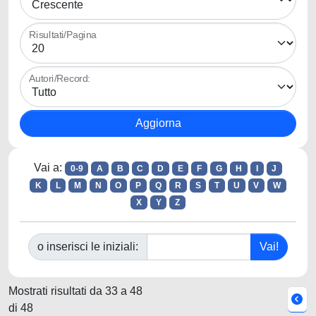
Risultati/Pagina
Autori/Record:
Vai a:
0-9
A
B
C
D
E
F
G
H
I
J
K
L
M
N
O
P
Q
R
S
T
U
V
W
X
Y
Z
o inserisci le iniziali:
Mostrati risultati da 33 a 48
di 48