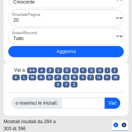
Risultati/Pagina
Autori/Record:
Vai a:
0-9
A
B
C
D
E
F
G
H
I
J
K
L
M
N
O
P
Q
R
S
T
U
V
W
X
Y
Z
o inserisci le iniziali:
Mostrati risultati da 284 a
303 di 396