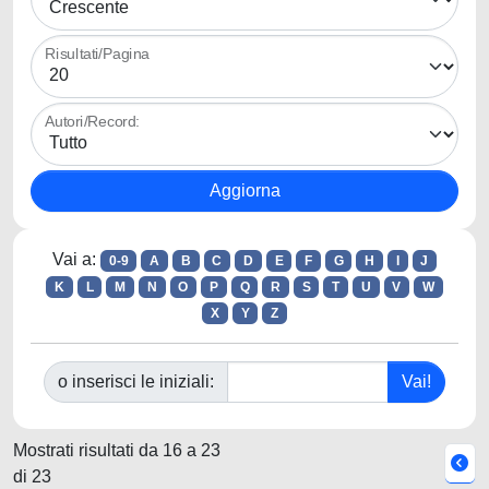
Risultati/Pagina
Autori/Record:
Vai a:
0-9
A
B
C
D
E
F
G
H
I
J
K
L
M
N
O
P
Q
R
S
T
U
V
W
X
Y
Z
o inserisci le iniziali:
Mostrati risultati da 16 a 23
di 23