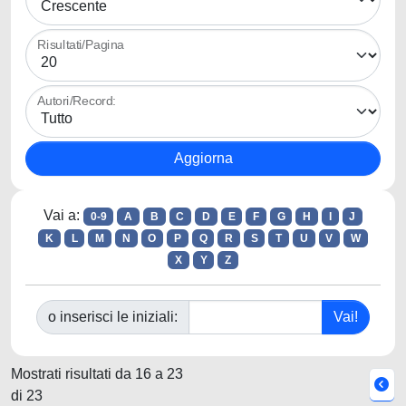
Risultati/Pagina
Autori/Record:
Vai a:
0-9
A
B
C
D
E
F
G
H
I
J
K
L
M
N
O
P
Q
R
S
T
U
V
W
X
Y
Z
o inserisci le iniziali:
Mostrati risultati da 16 a 23
di 23