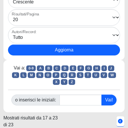
Risultati/Pagina
Autori/Record:
Vai a:
0-9
A
B
C
D
E
F
G
H
I
J
K
L
M
N
O
P
Q
R
S
T
U
V
W
X
Y
Z
o inserisci le iniziali:
Mostrati risultati da 17 a 23
di 23