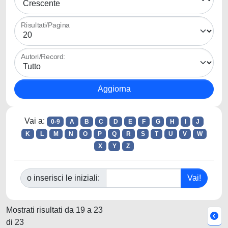
Risultati/Pagina
Autori/Record:
Vai a:
0-9
A
B
C
D
E
F
G
H
I
J
K
L
M
N
O
P
Q
R
S
T
U
V
W
X
Y
Z
o inserisci le iniziali:
Mostrati risultati da 19 a 23
di 23