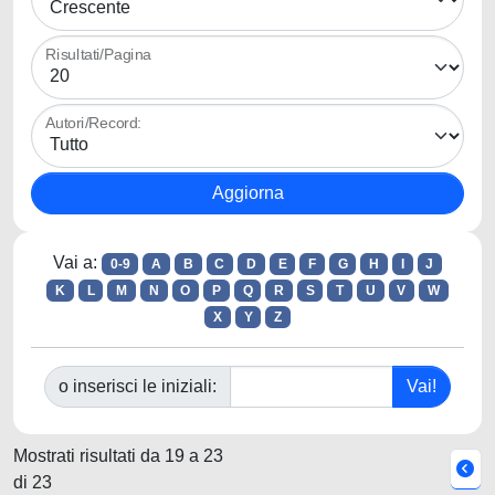
Risultati/Pagina
Autori/Record:
Vai a:
0-9
A
B
C
D
E
F
G
H
I
J
K
L
M
N
O
P
Q
R
S
T
U
V
W
X
Y
Z
o inserisci le iniziali:
Mostrati risultati da 19 a 23
di 23