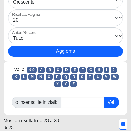
Risultati/Pagina
Autori/Record:
Vai a:
0-9
A
B
C
D
E
F
G
H
I
J
K
L
M
N
O
P
Q
R
S
T
U
V
W
X
Y
Z
o inserisci le iniziali:
Mostrati risultati da 23 a 23
di 23