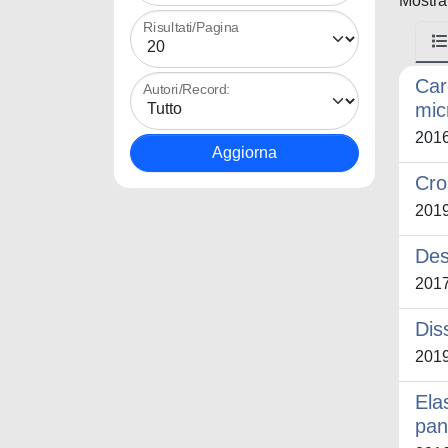
Mostrat
Risultati/Pagina
Car
Autori/Record:
mic
201
Cro
201
Des
201
Dis
201
Ela
pan