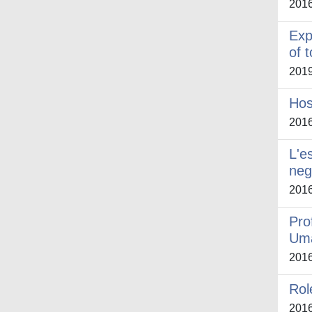
201
Exp
of 
201
Hos
201
L'e
negl
201
Pro
Um
201
Rol
201