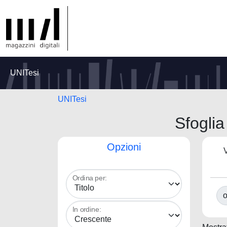
UNITesi
UNITesi
Sfogli
Opzioni
V
Ordina per:
o
In ordine: