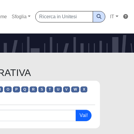
ome
Sfoglia
IT
ERATIVA
N
O
P
Q
R
S
T
U
V
W
X