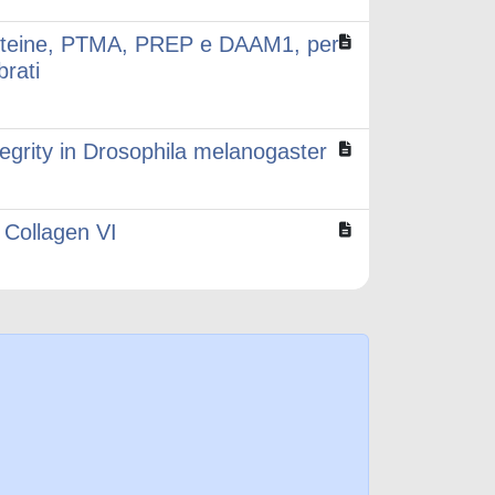
 proteine, PTMA, PREP e DAAM1, per
brati
tegrity in Drosophila melanogaster
f Collagen VI