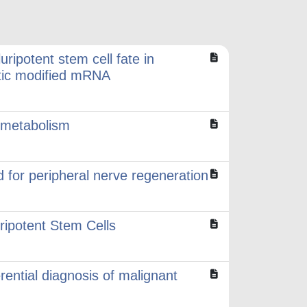
ipotent stem cell fate in
etic modified mRNA
 metabolism
d for peripheral nerve regeneration
ripotent Stem Cells
rential diagnosis of malignant