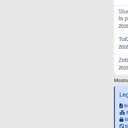
Stu
la 
201
Tol
201
Zeb
201
Mostrat
Leg
fi
f
fi
fi