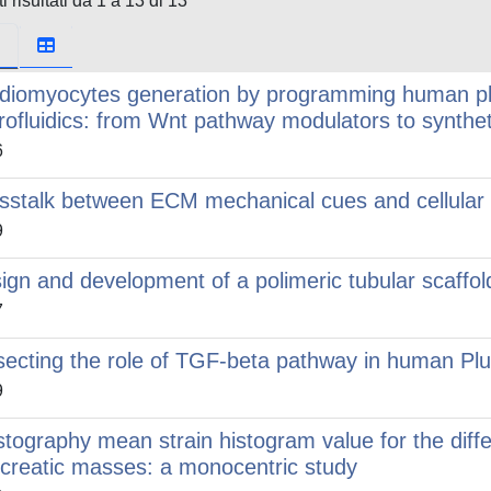
i risultati da 1 a 13 di 13
diomyocytes generation by programming human plur
rofluidics: from Wnt pathway modulators to synth
6
sstalk between ECM mechanical cues and cellular
9
ign and development of a polimeric tubular scaffol
7
secting the role of TGF-beta pathway in human Plu
9
stography mean strain histogram value for the diffe
creatic masses: a monocentric study