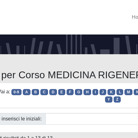
H
a per Corso MEDICINA RIGEN
ai a:
0-9
A
B
C
D
E
F
G
H
I
J
K
L
M
Y
Z
 inserisci le iniziali: