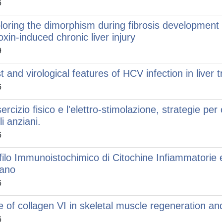
6
loring the dimorphism during fibrosis development
toxin-induced chronic liver injury
9
t and virological features of HCV infection in liver t
6
sercizio fisico e l'elettro-stimolazione, strategie pe
i anziani.
6
filo Immunoistochimico di Citochine Infiammatorie e 
ano
6
e of collagen VI in skeletal muscle regeneration an
6