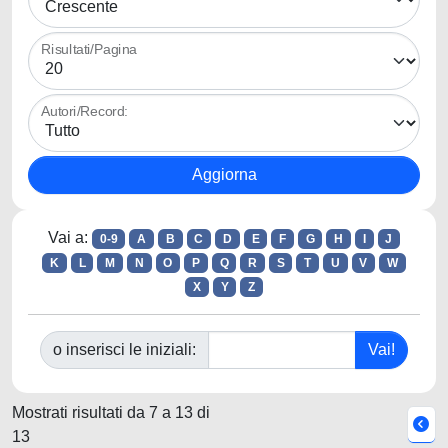
Risultati/Pagina
Autori/Record:
Vai a:
0-9
A
B
C
D
E
F
G
H
I
J
K
L
M
N
O
P
Q
R
S
T
U
V
W
X
Y
Z
o inserisci le iniziali:
Mostrati risultati da 7 a 13 di
13