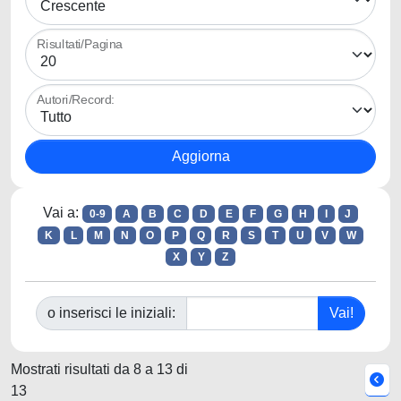
Risultati/Pagina
Autori/Record:
Vai a:
0-9
A
B
C
D
E
F
G
H
I
J
K
L
M
N
O
P
Q
R
S
T
U
V
W
X
Y
Z
o inserisci le iniziali:
Mostrati risultati da 8 a 13 di
13