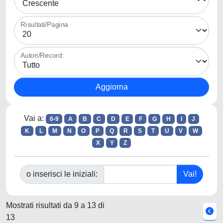
Risultati/Pagina
Autori/Record:
Vai a:
0-9
A
B
C
D
E
F
G
H
I
J
K
L
M
N
O
P
Q
R
S
T
U
V
W
X
Y
Z
o inserisci le iniziali:
Mostrati risultati da 9 a 13 di
13