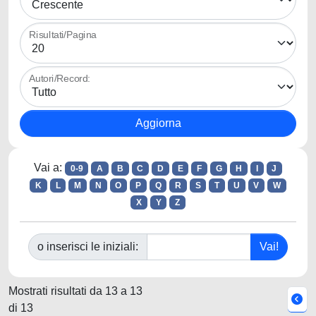
Risultati/Pagina
Autori/Record:
Vai a:
0-9
A
B
C
D
E
F
G
H
I
J
K
L
M
N
O
P
Q
R
S
T
U
V
W
X
Y
Z
o inserisci le iniziali:
Mostrati risultati da 13 a 13
di 13