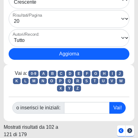
Risultati/Pagina
Autori/Record:
Vai a:
0-9
A
B
C
D
E
F
G
H
I
J
K
L
M
N
O
P
Q
R
S
T
U
V
W
X
Y
Z
o inserisci le iniziali:
Mostrati risultati da 102 a
121 di 179