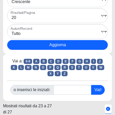
Risultati/Pagina
Autori/Record:
Vai a:
0-9
A
B
C
D
E
F
G
H
I
J
K
L
M
N
O
P
Q
R
S
T
U
V
W
X
Y
Z
o inserisci le iniziali:
Mostrati risultati da 23 a 27
di 27