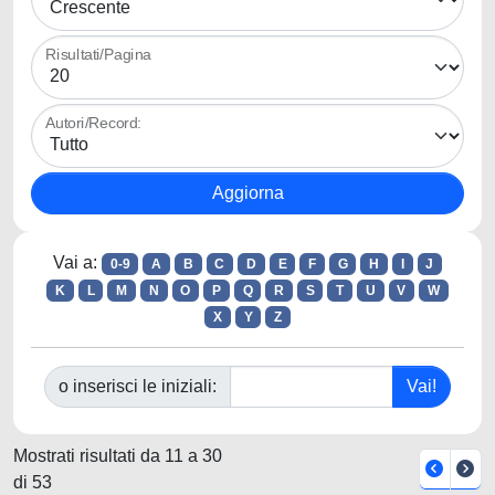
Risultati/Pagina
Autori/Record:
Vai a:
0-9
A
B
C
D
E
F
G
H
I
J
K
L
M
N
O
P
Q
R
S
T
U
V
W
X
Y
Z
o inserisci le iniziali:
Mostrati risultati da 11 a 30
di 53