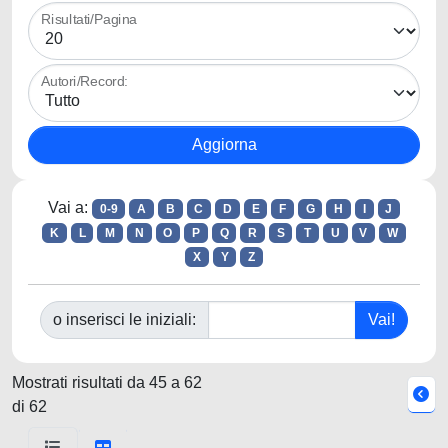
Risultati/Pagina
Autori/Record:
Vai a:
0-9
A
B
C
D
E
F
G
H
I
J
K
L
M
N
O
P
Q
R
S
T
U
V
W
X
Y
Z
o inserisci le iniziali:
Mostrati risultati da 45 a 62
di 62