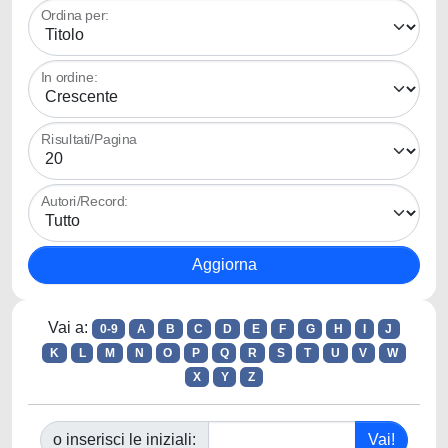
Ordina per:
In ordine:
Risultati/Pagina
Autori/Record:
Vai a:
0-9
A
B
C
D
E
F
G
H
I
J
K
L
M
N
O
P
Q
R
S
T
U
V
W
X
Y
Z
o inserisci le iniziali: