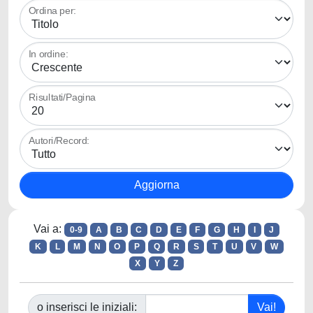
Ordina per:
In ordine:
Risultati/Pagina
Autori/Record:
Vai a:
0-9
A
B
C
D
E
F
G
H
I
J
K
L
M
N
O
P
Q
R
S
T
U
V
W
X
Y
Z
o inserisci le iniziali: