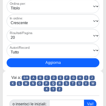
Ordina per:
In ordine:
Risultati/Pagina
Autori/Record:
Vai a:
0-9
A
B
C
D
E
F
G
H
I
J
K
L
M
N
O
P
Q
R
S
T
U
V
W
X
Y
Z
o inserisci le iniziali: