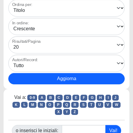
Ordina per:
In ordine:
Risultati/Pagina
Autori/Record:
Vai a:
0-9
A
B
C
D
E
F
G
H
I
J
K
L
M
N
O
P
Q
R
S
T
U
V
W
X
Y
Z
o inserisci le iniziali: