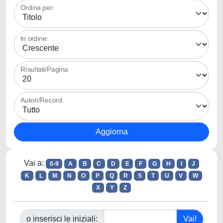
Ordina per:
In ordine:
Risultati/Pagina
Autori/Record:
Vai a:
0-9
A
B
C
D
E
F
G
H
I
J
K
L
M
N
O
P
Q
R
S
T
U
V
W
X
Y
Z
o inserisci le iniziali: