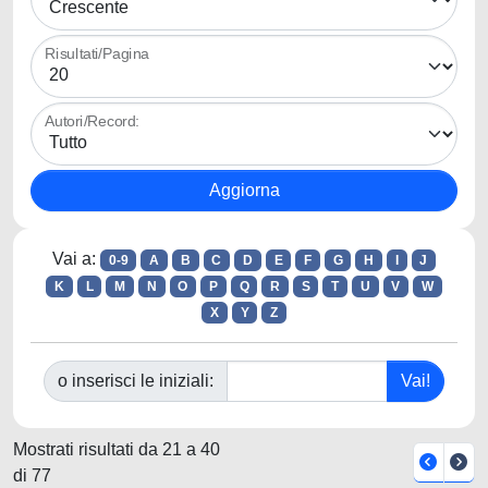
Risultati/Pagina
Autori/Record:
Vai a:
0-9
A
B
C
D
E
F
G
H
I
J
K
L
M
N
O
P
Q
R
S
T
U
V
W
X
Y
Z
o inserisci le iniziali:
Mostrati risultati da 21 a 40
di 77