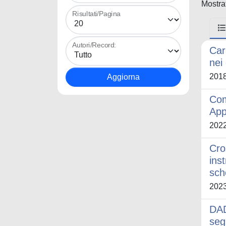
Mostrat
Risultati/Pagina
Autori/Record:
Car
nei
201
Com
App
202
Cro
ins
sch
202
DAD
seg