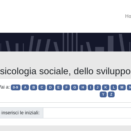
H
sicologia sociale, dello sviluppo
ai a:
0-9
A
B
C
D
E
F
G
H
I
J
K
L
M
Y
Z
 inserisci le iniziali: