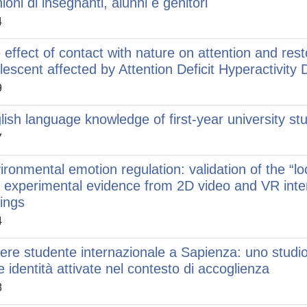
ioni di insegnanti, alunni e genitori
4
 effect of contact with nature on attention and res
lescent affected by Attention Deficit Hyperactivity 
9
lish language knowledge of first-year university s
7
ironmental emotion regulation: validation of the “lo
 experimental evidence from 2D video and VR inter
tings
4
ere studente internazionale a Sapienza: uno studio q
le identità attivate nel contesto di accoglienza
8