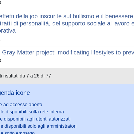
3
effetti della job inscurite sul bullismo e il benesser
tratti di personalità, del supporto sociale al lavoro 
orativa
1
 Gray Matter project: modificating lifestyles to pr
8
i risultati da 7 a 26 di 77
enda icone
le ad accesso aperto
ile disponibili sulla rete interna
le disponibili agli utenti autorizzati
le disponibili solo agli amministratori
ile sotto embargo