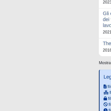
202
Gli 
dei 
lav
202
The
201
Mostrat
Leg
fi
f
fi
fi
f