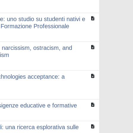
le: uno studio su studenti nativi e
e Formazione Professionale
e narcissism, ostracism, and
lism
chnologies acceptance: a
esigenze educative e formative
i: una ricerca esplorativa sulle