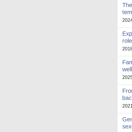
The
tem
202
Exp
rol
201
Fam
wel
202
Fro
bac
202
Gen
sex