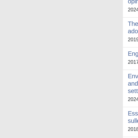
opin
202
The
ado
201
Eng
201
Env
and
set
202
Ess
sul
201