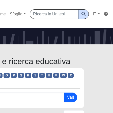
ome
Sfoglia
IT
 e ricerca educativa
N
O
P
Q
R
S
T
U
V
W
X