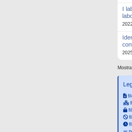
I l
lab
202
Ide
con
202
Mostrat
Leg
fi
f
fi
fi
f
ne