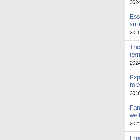
202
Ess
sul
201
The
tem
202
Exp
rol
201
Fam
wel
202
Fro