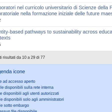
aboratori nel curricolo universitario di Scienze dell
oratoriale nella formazione iniziale delle future mae
2
ntity-based pathways to sustainability across educat
texts
5
i risultati da 10 a 29 di 77
enda icone
le ad accesso aperto
ile disponibili sulla rete interna
le disponibili agli utenti autorizzati
le disponibili solo agli amministratori
ile sotto embargo
ssun file disponibile