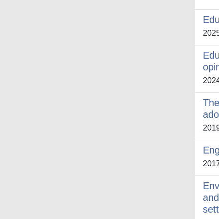
Edu
202
Edu
opin
202
The
ado
201
Eng
201
Env
and
set