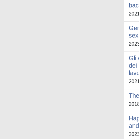
bac
202
Gen
sex
202
Gli 
dei 
lav
202
The
201
Hap
and
202