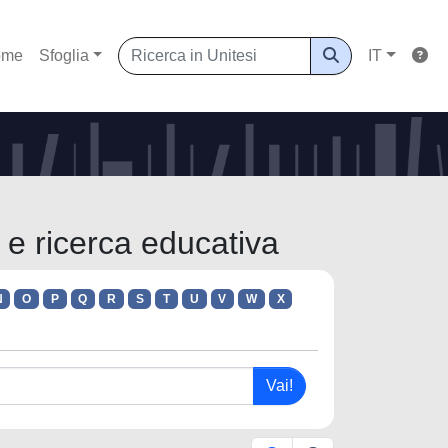
ome
Sfoglia
IT
 e ricerca educativa
N
O
P
Q
R
S
T
U
V
W
X