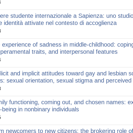
4
ere studente internazionale a Sapienza: uno studio q
le identità attivate nel contesto di accoglienza
8
 experience of sadness in middle-childhood: coping
peramental traits, and interpersonal features
4
licit and implicit attitudes toward gay and lesbian 
es: sexual orientation, sexual stigma and perceived 
8
ily functioning, coming out, and chosen names: ex
l-being in nonbinary individuals
5
m newcomers to new citizens: the brokering role of