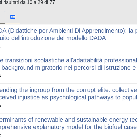
i risultati da 10 a 29 di 77
A (Didattiche per Ambienti Di Apprendimento): la p
uito dell’introduzione del modello DADA
1
le transizioni scolastiche all'adattabilità professiona
 background migratorio nei percorsi di Istruzione 
5
ending the ingroup from the corrupt elite: collectiv
ceived injustice as psychological pathways to popu
5
erminants of renewable and sustainable energy te
prehensive explanatory model for the biofuel case
2