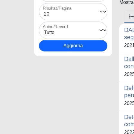
Mostrat
Risultati/Pagina
Autori/Record:
DAD
seg
202
Dal
con
202
Def
per
202
Det
com
202