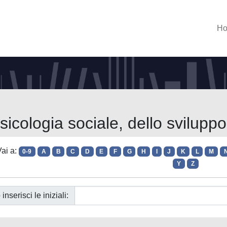
H
sicologia sociale, dello sviluppo
ai a:
0-9
A
B
C
D
E
F
G
H
I
J
K
L
M
Y
Z
 inserisci le iniziali: