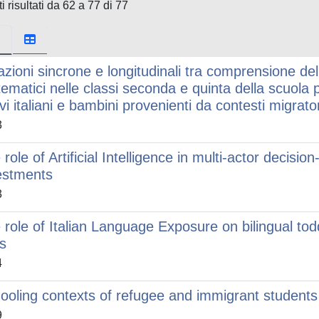
i risultati da 62 a 77 di 77
azioni sincrone e longitudinali tra comprensione del
ematici nelle classi seconda e quinta della scuola 
ivi italiani e bambini provenienti da contesti migrator
3
 role of Artificial Intelligence in multi-actor decis
estments
3
 role of Italian Language Exposure on bilingual todd
ls
4
ooling contexts of refugee and immigrant students 
9