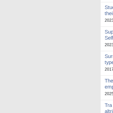
Stu
the
202
Sup
Sel
202
Sur
typ
201
The
emp
202
Tra 
alt