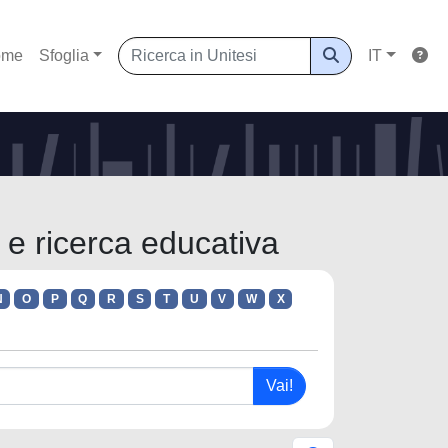
ome
Sfoglia
IT
 e ricerca educativa
N
O
P
Q
R
S
T
U
V
W
X