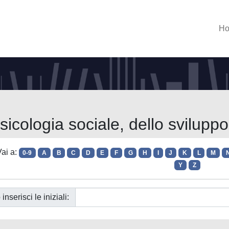
H
sicologia sociale, dello sviluppo
ai a:
0-9
A
B
C
D
E
F
G
H
I
J
K
L
M
Y
Z
 inserisci le iniziali: