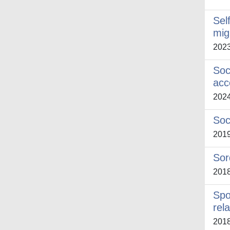
Sel
mig
202
Soc
acc
202
Soc
201
Sor
201
Spo
rel
201