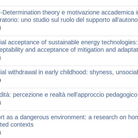
f-Determination theory e motivazione accademica 
ratorio: uno studio sul ruolo del supporto all’auton
3
ial acceptance of sustainable energy technologies: t
eptability and acceptance of mitigation and adapta
4
ial withdrawal in early childhood: shyness, unsociab
9
dità: percezione e realtà nell'approccio pedagogico
8
rt as a dangerous environment: a research on homo
ated contexts
8