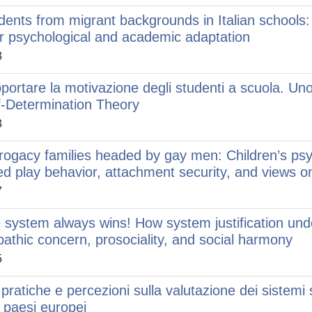
dents from migrant backgrounds in Italian schools: 
ir psychological and academic adaptation
3
portare la motivazione degli studenti a scuola. Uno
f-Determination Theory
3
rogacy families headed by gay men: Children’s psy
ed play behavior, attachment security, and views on
7
 system always wins! How system justification un
athic concern, prosociality, and social harmony
5
pratiche e percezioni sulla valutazione dei sistemi sc
ri paesi europei