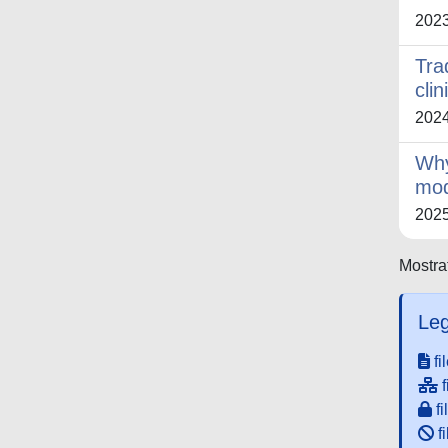
202
Tra
cli
202
Why
mod
202
Mostrat
Leg
fi
f
fi
fi