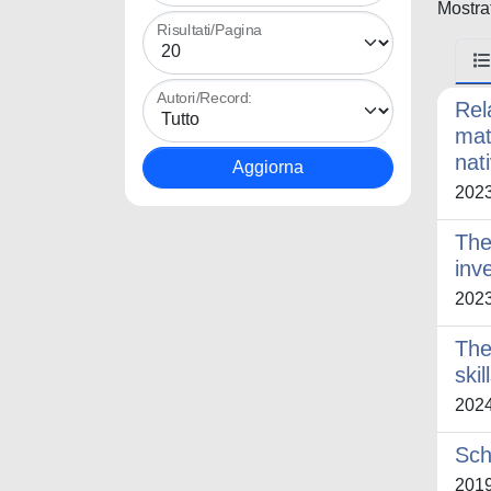
Mostrat
Risultati/Pagina
Autori/Record:
Rel
mat
nat
202
The
inv
202
The
skil
202
Sch
201