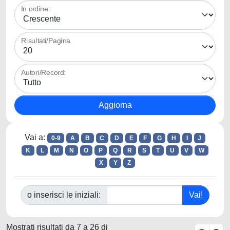
In ordine:
Risultati/Pagina
Autori/Record:
Vai a:
0-9
A
B
C
D
E
F
G
H
I
J
K
L
M
N
O
P
Q
R
S
T
U
V
W
X
Y
Z
o inserisci le iniziali:
Mostrati risultati da 7 a 26 di