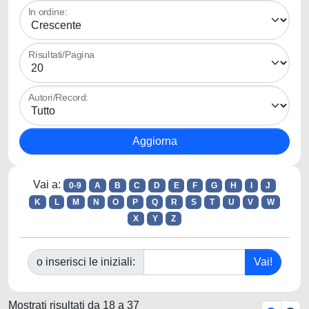
In ordine:
Risultati/Pagina
Autori/Record:
Vai a:
0-9
A
B
C
D
E
F
G
H
I
J
K
L
M
N
O
P
Q
R
S
T
U
V
W
X
Y
Z
o inserisci le iniziali:
Mostrati risultati da 18 a 37