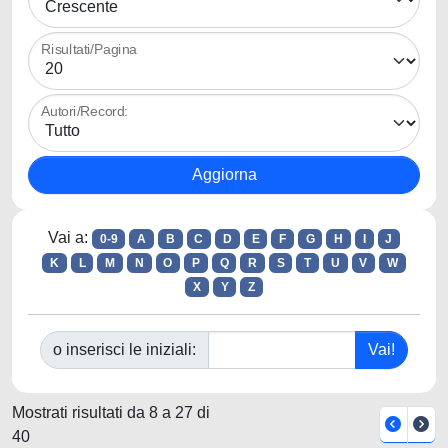
Risultati/Pagina
Autori/Record:
Vai a:
0-9
A
B
C
D
E
F
G
H
I
J
K
L
M
N
O
P
Q
R
S
T
U
V
W
X
Y
Z
o inserisci le iniziali:
Mostrati risultati da 8 a 27 di
40