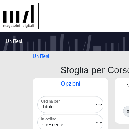
UNITesi
UNITesi
Sfoglia per C
Opzioni
V
Ordina per:
o
In ordine: