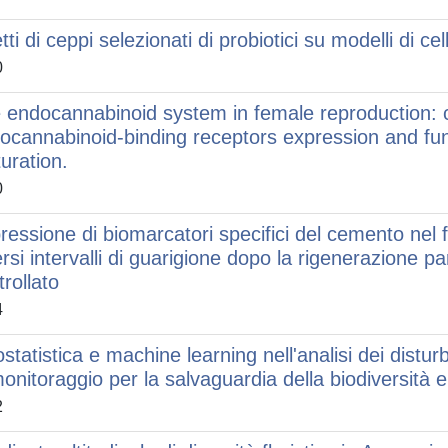
tti di ceppi selezionati di probiotici su modelli di cellu
0
 endocannabinoid system in female reproduction: c
ocannabinoid-binding receptors expression and fu
uration.
0
ressione di biomarcatori specifici del cemento nel f
ersi intervalli di guarigione dopo la rigenerazione p
trollato
4
statistica e machine learning nell'analisi dei distu
monitoraggio per la salvaguardia della biodiversità
2