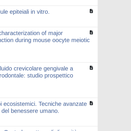
le epiteiali in vitro.
haracterization of major
nction during mouse oocyte meiotic
luido crevicolare gengivale a
arodontale: studio prospettico
rbi ecosistemici. Tecniche avanzate
 e del benessere umano.