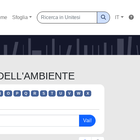
ome
Sfoglia
IT
 DELL'AMBIENTE
N
O
P
Q
R
S
T
U
V
W
X