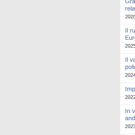
Gra
rel
202
Il 
Eur
202
Il 
pol
202
Imp
202
In 
and
202