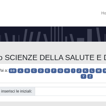
H
orso SCIENZE DELLA SALUTE E
ai a:
0-9
A
B
C
D
E
F
G
H
I
J
K
L
M
Y
Z
 inserisci le iniziali: