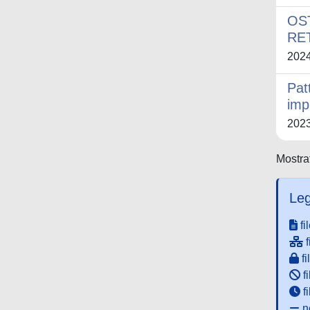
OS
RE
202
Pat
imp
202
Mostrat
Leg
fi
f
fi
fi
f
ne