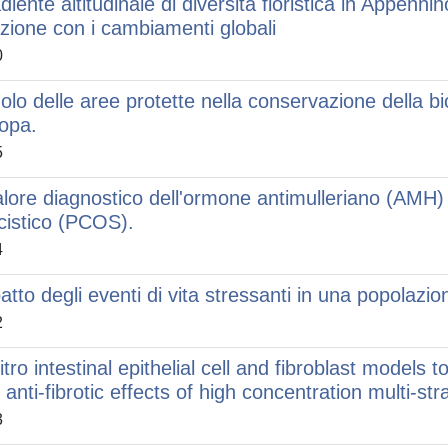
diente altitudinale di diversità floristica in Appennin
azione con i cambiamenti globali
0
ruolo delle aree protette nella conservazione della b
opa.
5
valore diagnostico dell'ormone antimulleriano (AMH) 
icistico (PCOS).
4
atto degli eventi di vita stressanti in una popolazion
2
vitro intestinal epithelial cell and fibroblast models 
 anti-fibrotic effects of high concentration multi-str
3