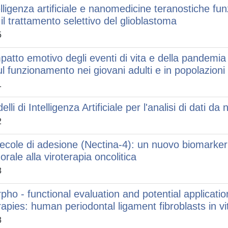
elligenza artificiale e nanomedicine teranostiche fun
 il trattamento selettivo del glioblastoma
5
mpatto emotivo degli eventi di vita e della pandemi
ul funzionamento nei giovani adulti e in popolazioni 
1
elli di Intelligenza Artificiale per l'analisi di dati 
2
ecole di adesione (Nectina-4): un nuovo biomarker
orale alla viroterapia oncolitica
3
pho - functional evaluation and potential applicatio
rapies: human periodontal ligament fibroblasts in v
3