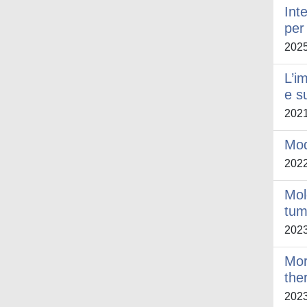
Int
per
202
L’i
e s
202
Mod
202
Mol
tum
202
Mor
the
202