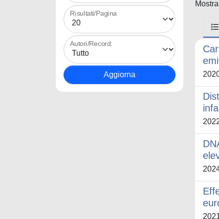
Mostrat
Risultati/Pagina
Autori/Record:
Car
emi
202
Dis
inf
202
DNA
elev
202
Eff
eur
202