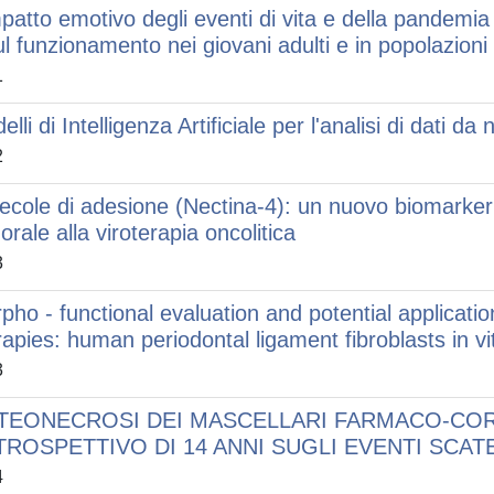
mpatto emotivo degli eventi di vita e della pandemi
ul funzionamento nei giovani adulti e in popolazioni 
1
elli di Intelligenza Artificiale per l'analisi di dati 
2
ecole di adesione (Nectina-4): un nuovo biomarker
orale alla viroterapia oncolitica
3
pho - functional evaluation and potential applicatio
rapies: human periodontal ligament fibroblasts in v
3
TEONECROSI DEI MASCELLARI FARMACO-COR
TROSPETTIVO DI 14 ANNI SUGLI EVENTI SCAT
4