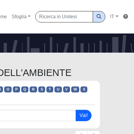
ome
Sfoglia
IT
 DELL'AMBIENTE
N
O
P
Q
R
S
T
U
V
W
X