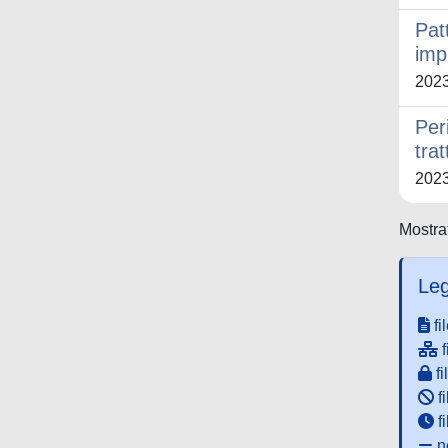
Pat
imp
202
Per
tra
202
Mostrat
Leg
fi
f
fi
fi
f
ne