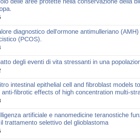
ruolo delle aree protette nella conservazione della b
opa.
5
valore diagnostico dell'ormone antimulleriano (AMH) 
icistico (PCOS).
4
atto degli eventi di vita stressanti in una popolazion
2
vitro intestinal epithelial cell and fibroblast models 
 anti-fibrotic effects of high concentration multi-str
3
elligenza artificiale e nanomedicine teranostiche fun
 il trattamento selettivo del glioblastoma
5