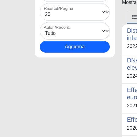
Mostrat
Risultati/Pagina
Autori/Record:
Dis
inf
202
DNA
elev
202
Eff
eur
202
Effe
202