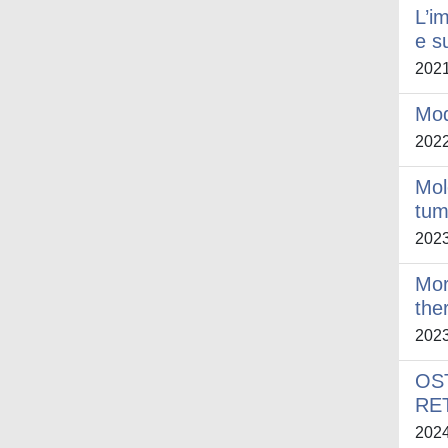
L’i
e s
202
Mod
202
Mol
tum
202
Mor
the
202
OS
RE
202