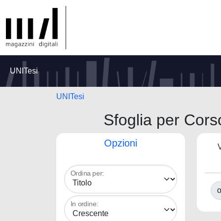
UNITesi
UNITesi
Sfoglia per C
Opzioni
V
Ordina per:
o
In ordine: