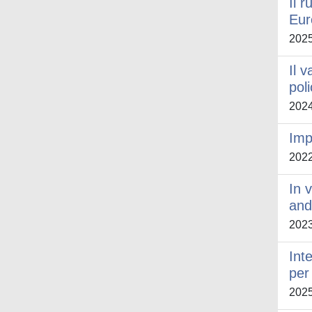
Il 
Eur
202
Il 
pol
202
Imp
202
In 
and
202
Int
per
202