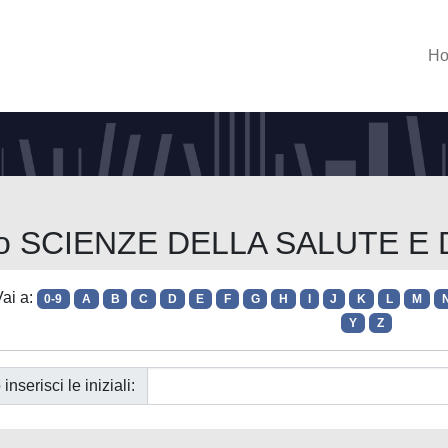
H
orso SCIENZE DELLA SALUTE E
ai a:
0-9
A
B
C
D
E
F
G
H
I
J
K
L
M
Y
Z
 inserisci le iniziali: