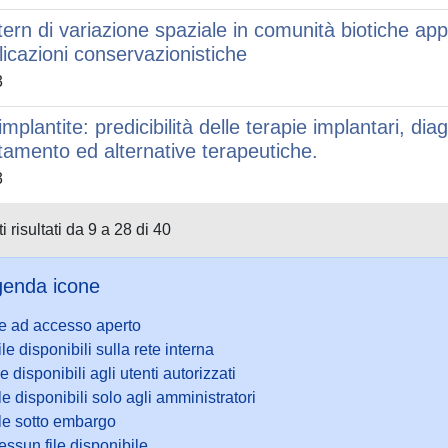
tern di variazione spaziale in comunità biotiche app
licazioni conservazionistiche
3
implantite: predicibilità delle terapie implantari, di
ttamento ed alternative terapeutiche.
3
i risultati da 9 a 28 di 40
enda icone
le ad accesso aperto
ile disponibili sulla rete interna
le disponibili agli utenti autorizzati
le disponibili solo agli amministratori
ile sotto embargo
ssun file disponibile