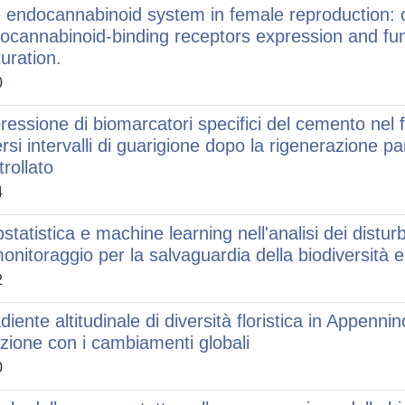
 endocannabinoid system in female reproduction: c
ocannabinoid-binding receptors expression and fu
uration.
0
ressione di biomarcatori specifici del cemento nel f
ersi intervalli di guarigione dopo la rigenerazione p
trollato
4
statistica e machine learning nell'analisi dei distu
monitoraggio per la salvaguardia della biodiversità
2
diente altitudinale di diversità floristica in Appennin
azione con i cambiamenti globali
0