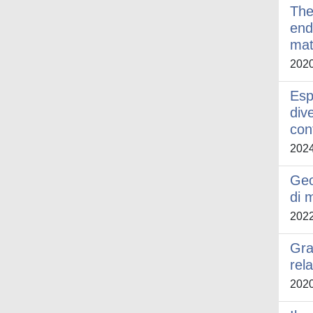
The
end
mat
202
Esp
div
con
202
Geo
di 
202
Gra
rel
202