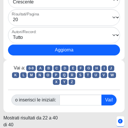
Risultati/Pagina
Autori/Record:
Vai a:
0-9
A
B
C
D
E
F
G
H
I
J
K
L
M
N
O
P
Q
R
S
T
U
V
W
X
Y
Z
o inserisci le iniziali:
Mostrati risultati da 22 a 40
di 40