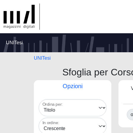
UNITesi
UNITesi
Sfoglia per C
Opzioni
V
Ordina per:
o
In ordine: