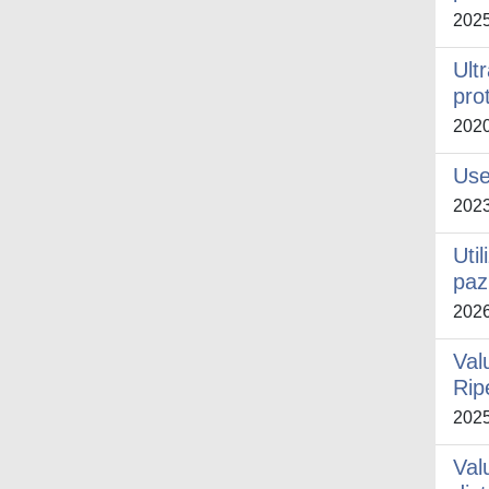
202
Ult
pro
202
Use
202
Util
paz
202
Val
Rip
202
Val