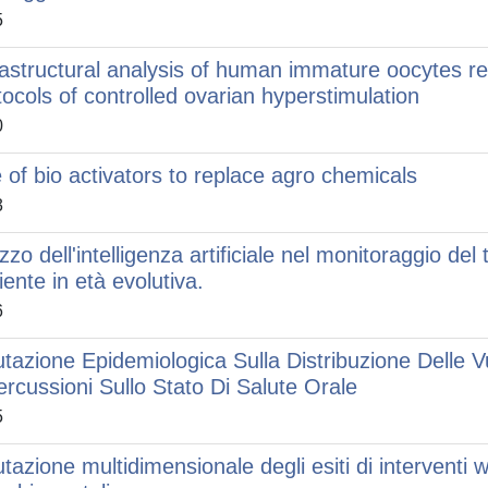
5
rastructural analysis of human immature oocytes ret
tocols of controlled ovarian hyperstimulation
0
 of bio activators to replace agro chemicals
3
izzo dell'intelligenza artificiale nel monitoraggio de
iente in età evolutiva.
6
utazione Epidemiologica Sulla Distribuzione Delle Vu
ercussioni Sullo Stato Di Salute Orale
5
utazione multidimensionale degli esiti di interventi w