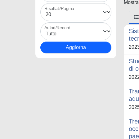
Mostrat
Risultati/Pagina
Autori/Record:
Sis
tec
202
Stu
di 
202
Tra
adul
202
Tre
occ
pae