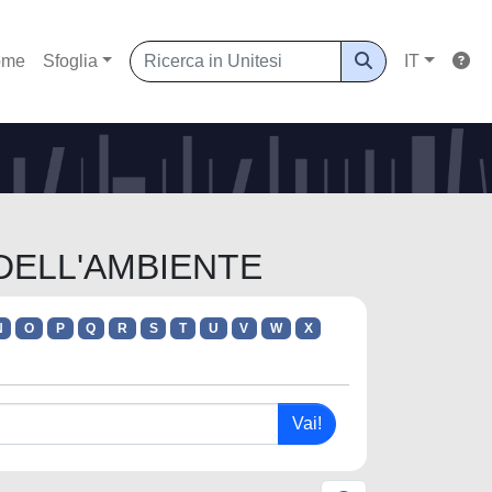
ome
Sfoglia
IT
 DELL'AMBIENTE
N
O
P
Q
R
S
T
U
V
W
X