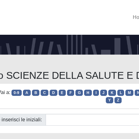
H
orso SCIENZE DELLA SALUTE E
ai a:
0-9
A
B
C
D
E
F
G
H
I
J
K
L
M
Y
Z
 inserisci le iniziali: