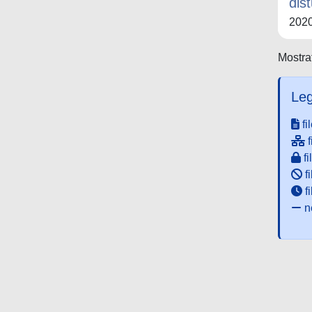
dis
202
Mostrat
Leg
fi
f
fi
fi
f
ne