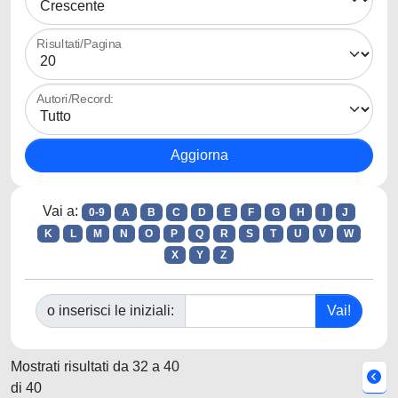
Risultati/Pagina
Autori/Record:
Vai a:
0-9
A
B
C
D
E
F
G
H
I
J
K
L
M
N
O
P
Q
R
S
T
U
V
W
X
Y
Z
o inserisci le iniziali:
Mostrati risultati da 32 a 40
di 40