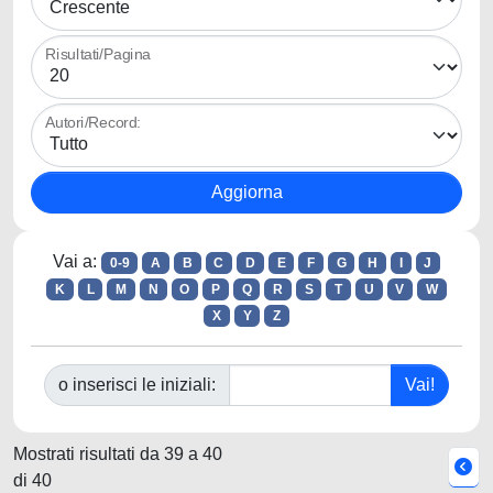
Risultati/Pagina
Autori/Record:
Vai a:
0-9
A
B
C
D
E
F
G
H
I
J
K
L
M
N
O
P
Q
R
S
T
U
V
W
X
Y
Z
o inserisci le iniziali:
Mostrati risultati da 39 a 40
di 40