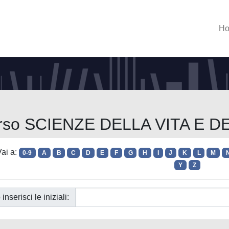
H
Corso SCIENZE DELLA VITA E 
ai a:
0-9
A
B
C
D
E
F
G
H
I
J
K
L
M
Y
Z
 inserisci le iniziali: