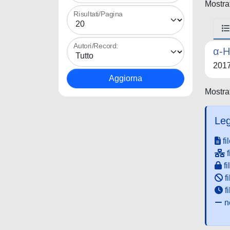
Mostrat
Risultati/Pagina
Autori/Record:
α-H
201
Mostrat
Leg
fi
f
fi
fi
f
ne