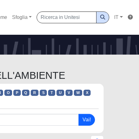
ome
Sfoglia
IT
DELL'AMBIENTE
N
O
P
Q
R
S
T
U
V
W
X