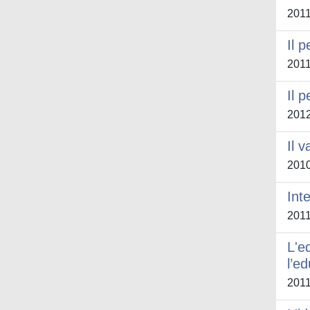
201
Il 
201
Il 
201
Il 
201
Int
201
L'e
l’e
201