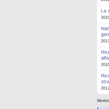
La 
201
Nat
gen
201
Ric
alf
201
Ric
str
201
Mostrat