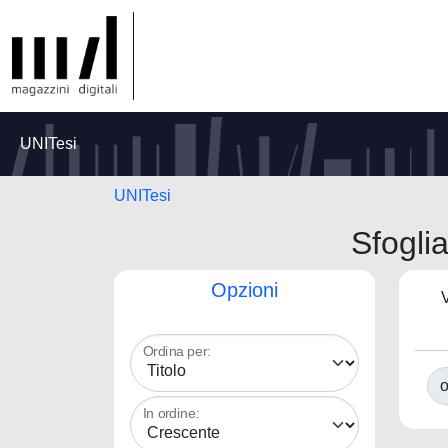
UNITesi
UNITesi
Sfogl
Opzioni
V
Ordina per:
o
In ordine: