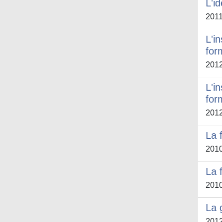
L'i
201
L'i
for
201
L'i
for
201
La 
201
La 
201
La 
201