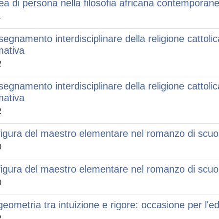
dea di persona nella filosofia africana contemporan
1
nsegnamento interdisciplinare della religione cattolic
mativa
2
nsegnamento interdisciplinare della religione cattolic
mativa
2
figura del maestro elementare nel romanzo di scuola
0
figura del maestro elementare nel romanzo di scuola
0
geometria tra intuizione e rigore: occasione per l'
2