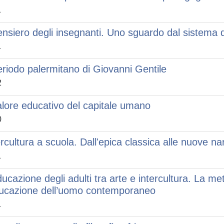
1
pensiero degli insegnanti. Uno sguardo dal sistema
1
periodo palermitano di Giovanni Gentile
2
valore educativo del capitale umano
0
ercultura a scuola. Dall'epica classica alle nuove nar
1
ducazione degli adulti tra arte e intercultura. La m
ducazione dell’uomo contemporaneo
1