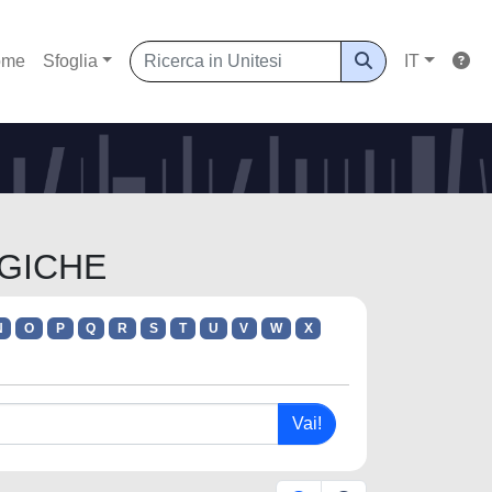
ome
Sfoglia
IT
OGICHE
N
O
P
Q
R
S
T
U
V
W
X