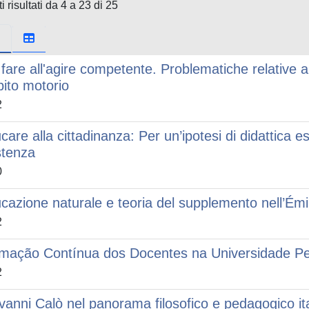
i risultati da 4 a 23 di 25
 fare all'agire competente. Problematiche relative 
ito motorio
2
care alla cittadinanza: Per un’ipotesi di didattica es
stenza
0
cazione naturale e teoria del supplemento nell’Ém
2
mação Contínua dos Docentes na Universidade P
2
vanni Calò nel panorama filosofico e pedagogico it