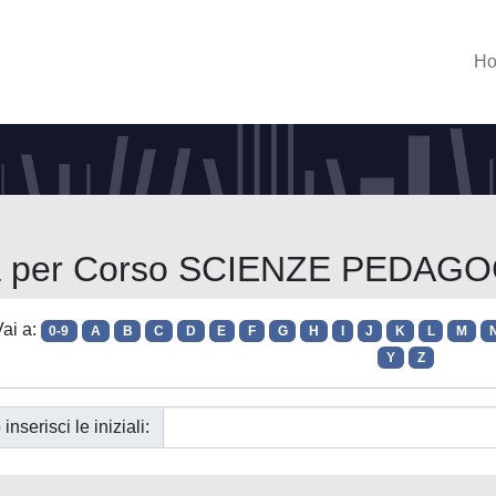
H
ia per Corso SCIENZE PEDAG
ai a:
0-9
A
B
C
D
E
F
G
H
I
J
K
L
M
Y
Z
 inserisci le iniziali: