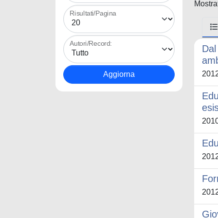
Mostrat
Risultati/Pagina
Autori/Record:
Dal
amb
201
Edu
esi
201
Edu
201
For
201
Gio